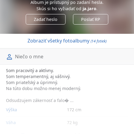
Album je prístupný po zadaní hesla.
Skús si ho vyžiadať od
ja.jaro
.
Zadať heslo
Poslať RP
Zobraziť všetky fotoalbumy
(14 fotiek)
Niečo o mne
Som pracovitý a aktívny.
Som temperamentný, aj vášnivý.
Som priateľský a úprimný.
Na túto dobu možno menej moderný.
Odsudzujem zákernosť a falo� ...
Výška
172 cm
Váha
72 kg