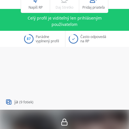
Napíš RP
Daj Stretko
Pridaj priateľa
Celý profil je viditeľný len prihláseným
používateľom
Parádne
Často odpovedá
87
vyplnený profil
na RP
ja
(9 fotiek)