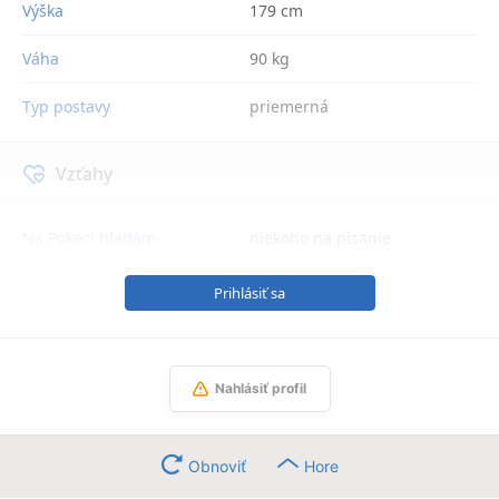
Výška
179 cm
Váha
90 kg
Typ postavy
priemerná
Vzťahy
Na Pokeci hľadám
niekoho na písanie
Prihlásiť sa
Nahlásiť profil
Obnoviť
Hore