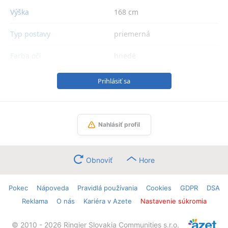
Výška
168 cm
Typ postavy
priemerná
Farba očí
hnedé
Prihlásiť sa
Nahlásiť profil
Obnoviť
Hore
Pokec
Nápoveda
Pravidlá používania
Cookies
GDPR
DSA
Reklama
O nás
Kariéra v Azete
Nastavenie súkromia
© 2010 - 2026 Ringier Slovakia Communities s.r.o.