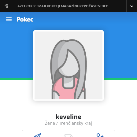
keveline
Žena / Trenčiansky kraj