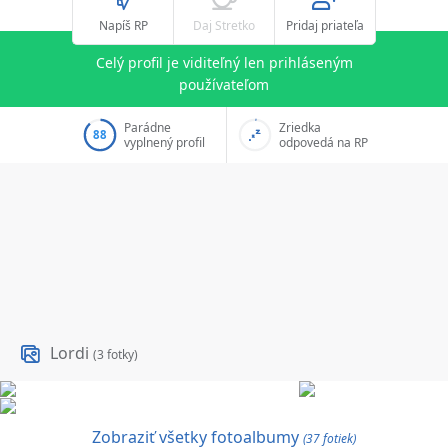
Napíš RP
Daj Stretko
Pridaj priateľa
Celý profil je viditeľný len prihláseným
používateľom
Parádne
Zriedka
88
vyplnený profil
odpovedá na RP
Lordi
(3 fotky)
Zobraziť všetky fotoalbumy
(37 fotiek)