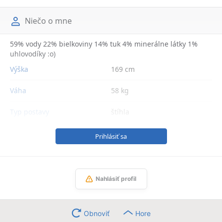
Niečo o mne
59% vody 22% bielkoviny 14% tuk 4% minerálne látky 1%
uhlovodíky :o)
Výška
169 cm
Váha
58 kg
Typ postavy
štíhla
Prihlásiť sa
Nahlásiť profil
Obnoviť
Hore