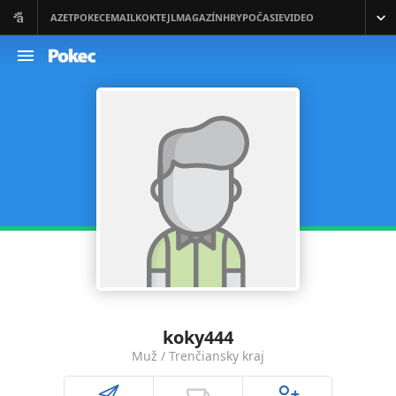
koky444
Muž / Trenčiansky kraj