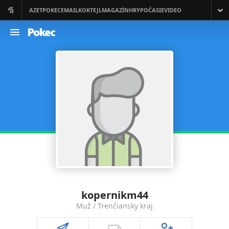
kopernikm44
Muž / Trenčiansky kraj