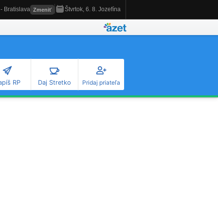
apíš RP
Daj Stretko
Pridaj priateľa