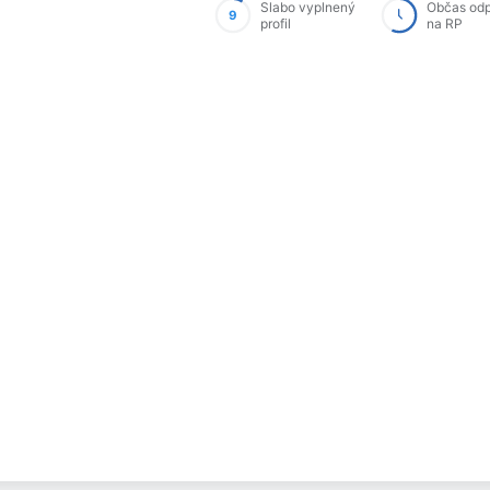
Slabo vyplnený
Občas od
9
profil
na RP