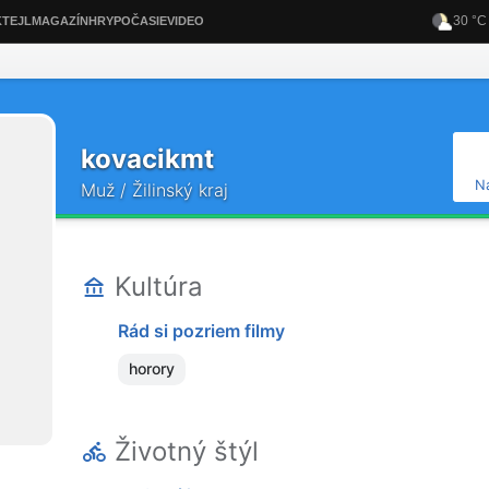
kovacikmt
N
Muž / Žilinský kraj
Kultúra
Rád si pozriem filmy
horory
Životný štýl