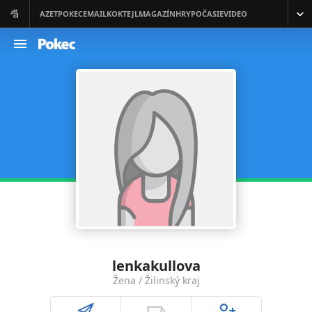
lenkakullova
Žena / Žilinský kraj