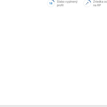
Slabo vyplnený
Zriedka o
18
profil
na RP