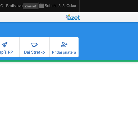
apíš RP
Daj Stretko
Pridaj priateľa