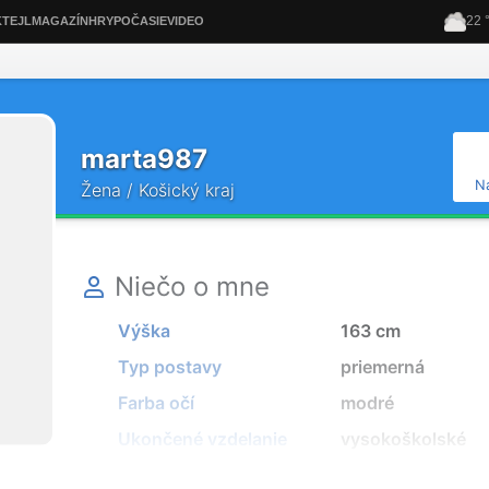
marta987
N
Žena / Košický kraj
Niečo o mne
Výška
163 cm
Typ postavy
priemerná
Farba očí
modré
Ukončené vzdelanie
vysokoškolské