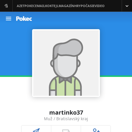
martinko37
Muž / Bratislavský kraj