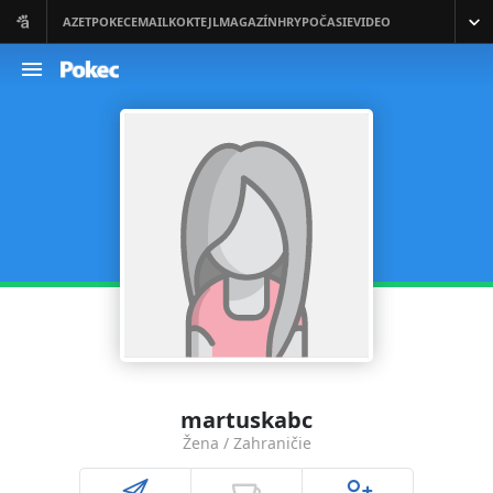
martuskabc
Žena / Zahraničie