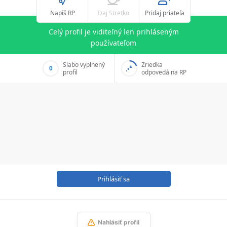
Napíš RP
Daj Stretko
Pridaj priateľa
Celý profil je viditeľný len prihláseným
používateľom
Slabo vyplnený
Zriedka
0
profil
odpovedá na RP
Prihlásiť sa
Nahlásiť profil