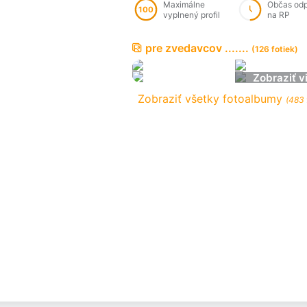
Maximálne
Občas od
100
vyplnený profil
na RP
pre zvedavcov .......
(126 fotiek)
Zobraziť v
Zobraziť všetky fotoalbumy
(483 