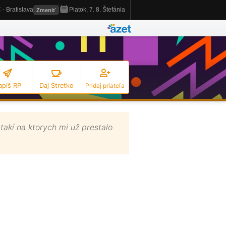
apíš RP
Daj Stretko
Pridaj priateľa
takí na ktorych mi už prestalo