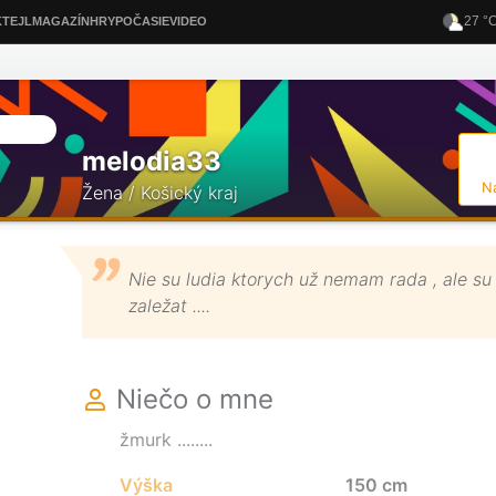
melodia33
N
Žena / Košický kraj
Nie su ludia ktorych už nemam rada , ale su 
zaležat ....
Niečo o mne
žmurk ........
Výška
150 cm