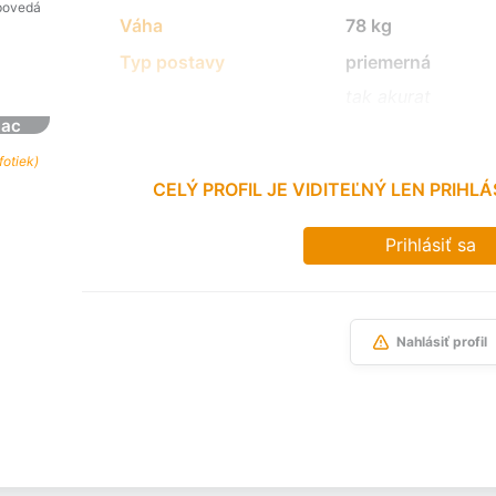
povedá
Váha
78 kg
Typ postavy
priemerná
tak akurat
iac
fotiek)
CELÝ PROFIL JE VIDITEĽNÝ LEN PRIH
Prihlásiť sa
Nahlásiť profil