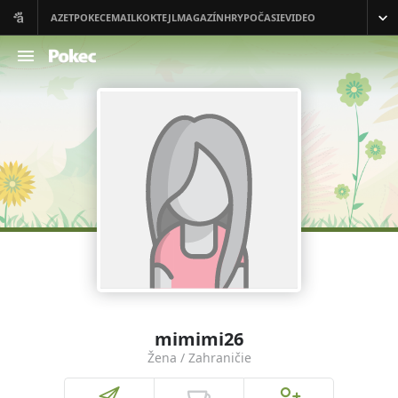
mimimi26
Žena / Zahraničie