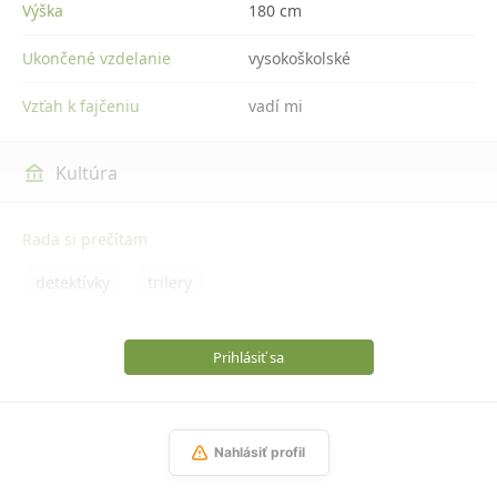
Výška
180 cm
Ukončené vzdelanie
vysokoškolské
Vzťah k fajčeniu
vadí mi
Kultúra
Rada si prečítam
detektívky
trilery
Prihlásiť sa
Nahlásiť profil