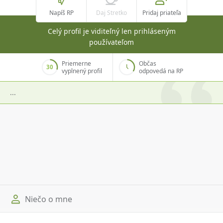
Napíš RP
Daj Stretko
Pridaj priateľa
Celý profil je viditeľný len prihláseným
používateľom
Priemerne
Občas
30
vyplnený profil
odpovedá na RP
...
Niečo o mne