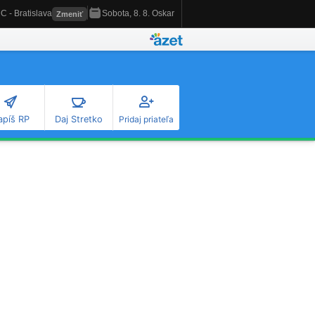
apíš RP
Daj Stretko
Pridaj priateľa