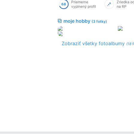
Priemerne
Zriedka o
68
vyplnený profil
na RP
moje hobby
(3 fotky)
Zobraziť všetky fotoalbumy
(18 f