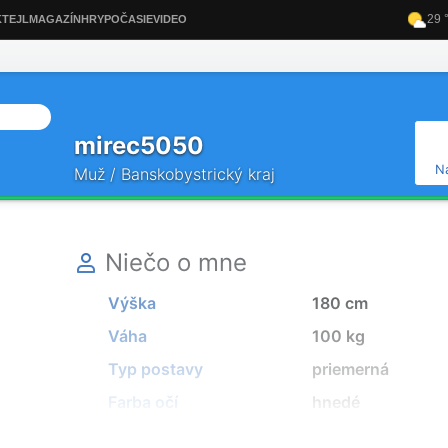
mirec5050
N
Muž / Banskobystrický kraj
Niečo o mne
Výška
180 cm
Váha
100 kg
Typ postavy
priemerná
Farba očí
hnedé