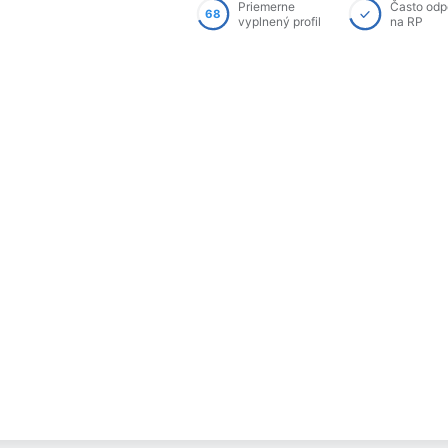
Priemerne
Často od
68
vyplnený profil
na RP