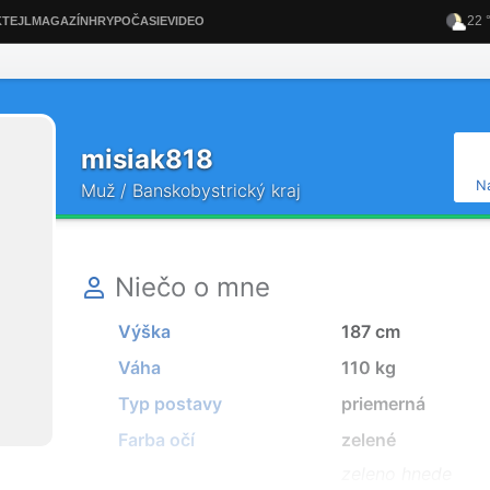
misiak818
N
Muž / Banskobystrický kraj
Niečo o mne
Výška
187 cm
Váha
110 kg
Typ postavy
priemerná
Farba očí
zelené
zeleno hnede