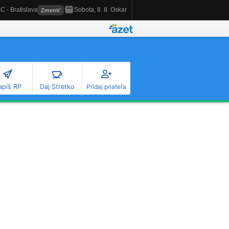
apíš RP
Daj Stretko
Pridaj priateľa