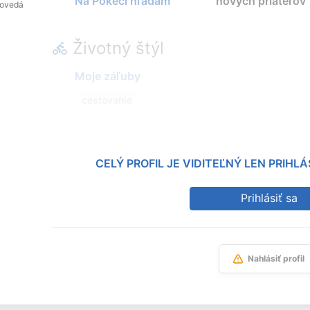
Na Pokeci hľadám
nových priateľov
povedá
Životný štýl
Moje záľuby
cestovanie
CELÝ PROFIL JE VIDITEĽNÝ LEN PRIH
Prihlásiť sa
Nahlásiť profil