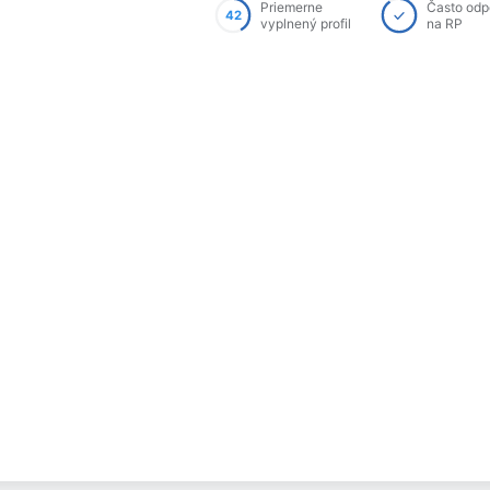
Priemerne
Často od
42
vyplnený profil
na RP