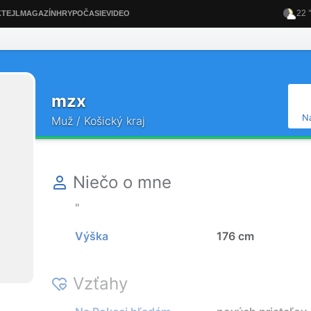
mzx
N
Muž / Košický kraj
Niečo o mne
"
Výška
176 cm
Vzťahy