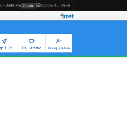
apíš RP
Daj Stretko
Pridaj priateľa