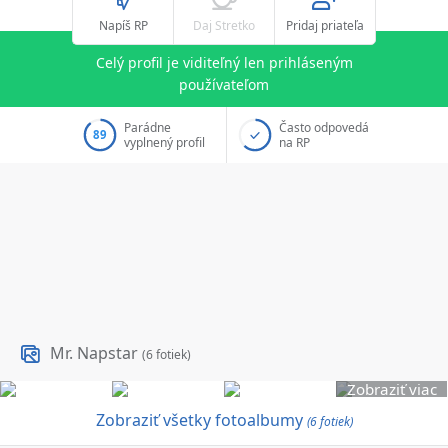
Napíš RP
Daj Stretko
Pridaj priateľa
Celý profil je viditeľný len prihláseným
používateľom
Parádne
Často odpovedá
89
vyplnený profil
na RP
Mr. Napstar
(6 fotiek)
Zobraziť viac
Zobraziť všetky fotoalbumy
(6 fotiek)