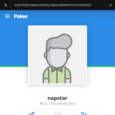
napstar
Muž / Nitriansky kraj