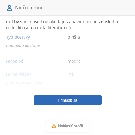
Niečo o mne
rad by som nasiel nejaku fajn zabavnu osobu zenskeho
rodu, ktora ma rada literaturu :)
Typ postavy
plnšia
naplnena kostami
Farba očí
modré
Farba vlasov
iné
podla odrazu slnka
Prihlásiť sa
Nahlásiť profil