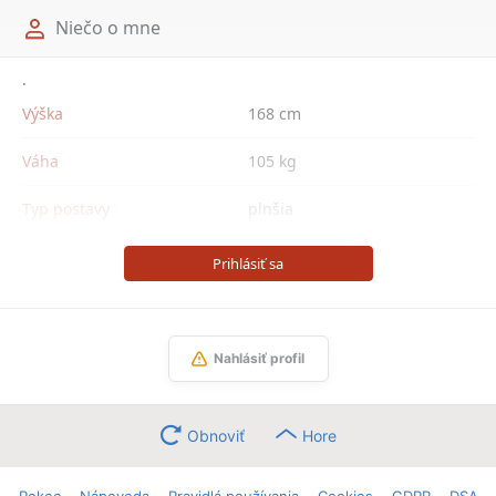
Niečo o mne
.
Výška
168 cm
Váha
105 kg
Typ postavy
plnšia
Prihlásiť sa
Nahlásiť profil
Obnoviť
Hore