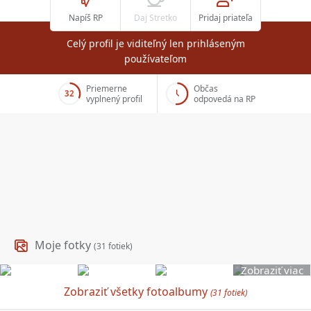
Napíš RP
Daj Stretko
Pridaj priateľa
Celý profil je viditeľný len prihláseným
používateľom
Priemerne
Občas
32
vyplnený profil
odpovedá na RP
Moje fotky
(31 fotiek)
Zobraziť viac
Zobraziť všetky fotoalbumy
(31 fotiek)