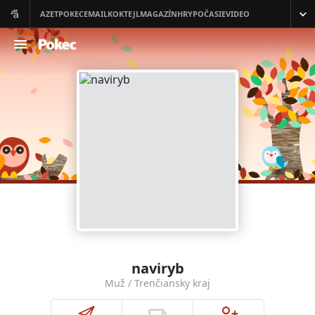
naviryb
Muž / Trenčiansky kraj