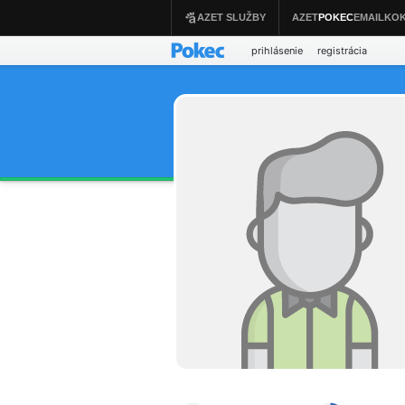
prihlásenie
registrácia