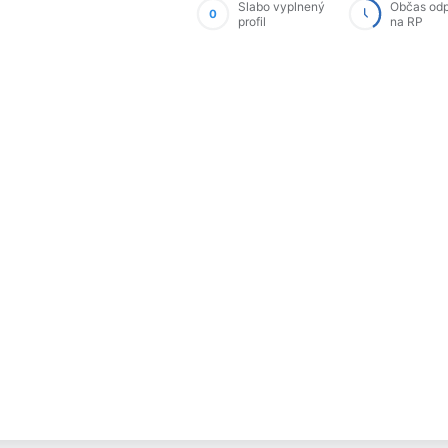
Slabo vyplnený
Občas od
0
profil
na RP