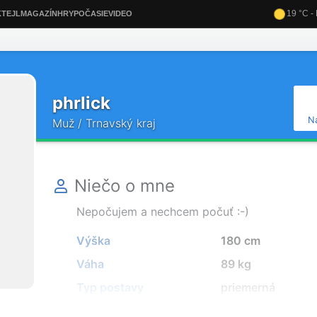
phrlick
N
Muž / Trnavský kraj
Niečo o mne
Nepočujem a nechcem počuť :-)
Výška
180 cm
Váha
89 kg
Typ postavy
priemerná