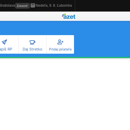
apíš RP
Daj Stretko
Pridaj priateľa