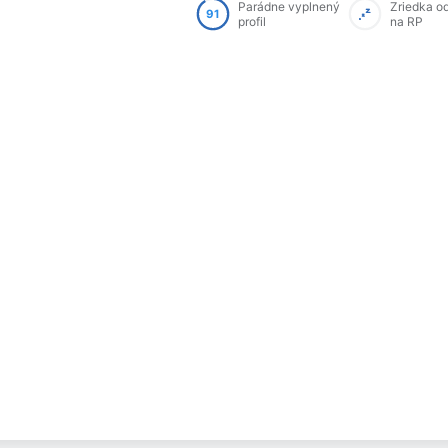
Parádne vyplnený
Zriedka o
91
profil
na RP