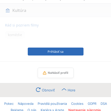
Kultúra
Rád si pozriem filmy
komédie
Prihlásiť sa
Nahlásiť profil
Obnoviť
Hore
Pokec
Nápoveda
Pravidlá používania
Cookies
GDPR
DSA
Reklama
O nás
Kariéra v Azete
Nastavenie súkromia