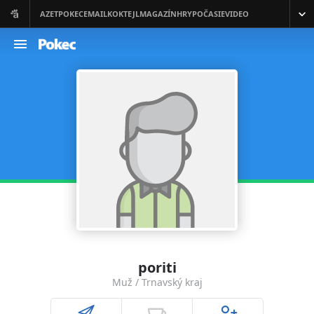
poriti
Muž / Trnavský kraj