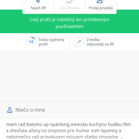
Napíš RP
Daj Stretko
Pridaj priateľa
Celý profil je viditeľný len prihláseným
používateľom
Slabo vyplnený
Zriedka
14
profil
odpovedá na RP
Niečo o mne
mam rad botoms up-spanking,mexicku kuchynu hudbu film
a dievčata aženy zo zmyslom pre humor som tajomny a
nekonvečny rad provokujem milujem všetko zmyselne ...