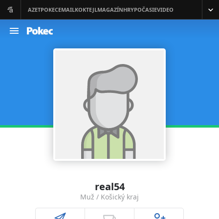
real54
Muž / Košický kraj