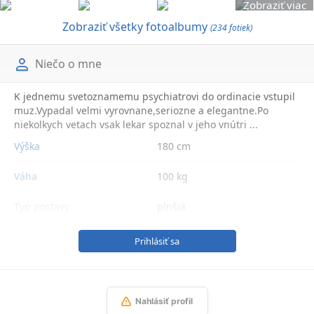
Zobraziť viac
Zobraziť všetky fotoalbumy
(234 fotiek)
Niečo o mne
K jednemu svetoznamemu psychiatrovi do ordinacie vstupil
muz.Vypadal velmi vyrovnane,seriozne a elegantne.Po
niekolkych vetach vsak lekar spoznal v jeho vnútri ...
Výška
180 cm
Váha
100 kg
Typ postavy
plnšia
Prihlásiť sa
Nahlásiť profil