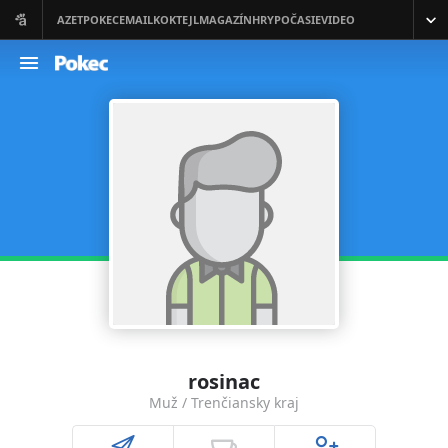
rosinac
Muž / Trenčiansky kraj