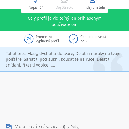
Napíš RP
Daj Stretko
Pridaj priateľa
Celý profil je viditeľný len prihláseným
používateľom
Priemerne
Často odpovedá
74
vyplnený profil
na RP
Tahat tě za vlasy, dýchat ti do tváře, Dělat si nároky na tvoje
polštáře, Sahat ti pod sukni, kousat tě na ruce, Dělat ti
snídani, říkat ti vopice......
Moja nová krásavica .-))
(2 fotky)