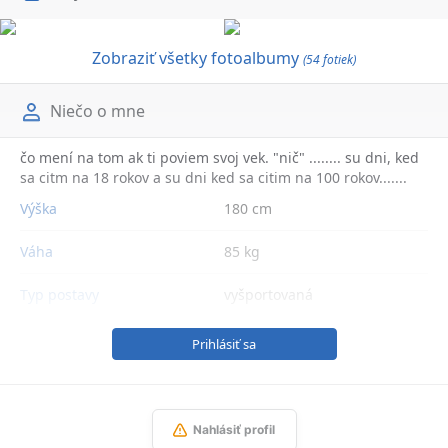
Zobraziť všetky fotoalbumy
(54 fotiek)
Niečo o mne
čo mení na tom ak ti poviem svoj vek. "nič" ........ su dni, ked
sa citm na 18 rokov a su dni ked sa citim na 100 rokov.......
Výška
180 cm
Váha
85 kg
Typ postavy
vyšportovaná
Prihlásiť sa
Nahlásiť profil