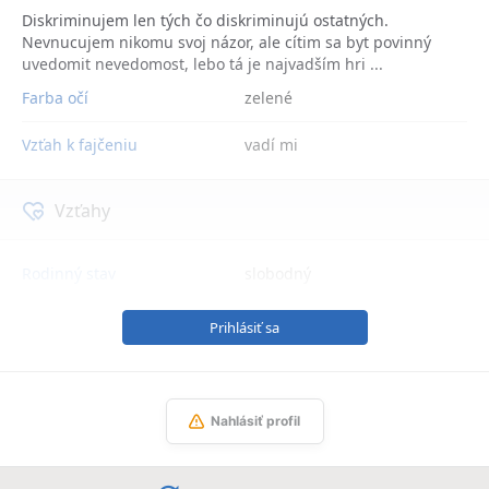
Diskriminujem len tých čo diskriminujú ostatných.
Nevnucujem nikomu svoj názor, ale cítim sa byt povinný
uvedomit nevedomost, lebo tá je najvadším hri ...
Farba očí
zelené
Vzťah k fajčeniu
vadí mi
Vzťahy
Rodinný stav
slobodný
Prihlásiť sa
Nahlásiť profil