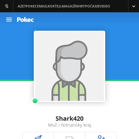
Shark420
Muž / Nitriansky kraj