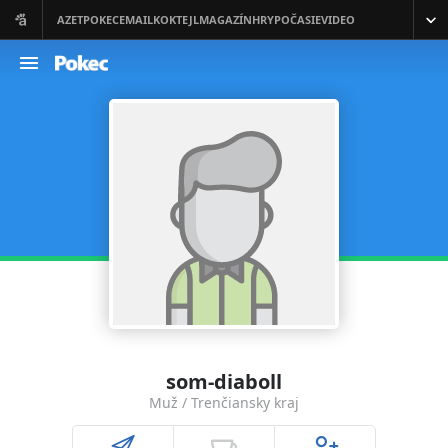
som-diaboll
Muž / Trenčiansky kraj