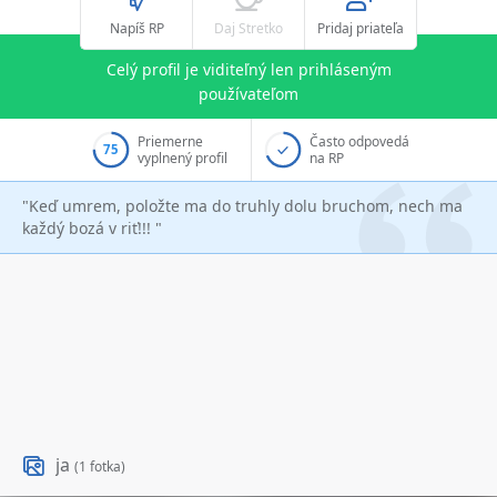
Napíš RP
Daj Stretko
Pridaj priateľa
Celý profil je viditeľný len prihláseným
používateľom
Priemerne
Často odpovedá
75
vyplnený profil
na RP
"Keď umrem, položte ma do truhly dolu bruchom, nech ma
každý bozá v riť!!! "
ja
(1 fotka)