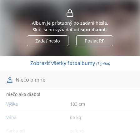
Album je prístupný po zadaní hesla.
Skús si ho vyžiadať od
som-diaboll
.
Zadať heslo
Poslať RP
Zobraziť všetky fotoalbumy
(1 fotka)
Niečo o mne
niečo ako diabol
Výška
183 cm
Váha
65 kg
Farba očí
zelené