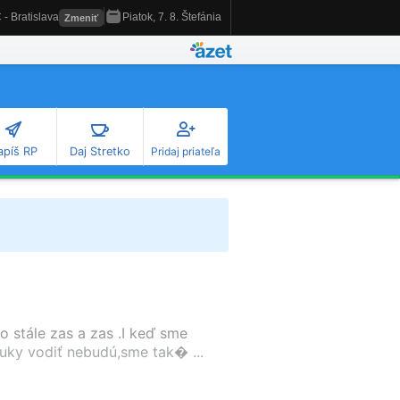
apíš RP
Daj Stretko
Pridaj priateľa
to stále zas a zas .I keď sme
ruky vodiť nebudú,sme tak� ...