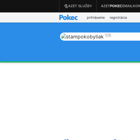
prihlásenie
registrácia
1
/
5