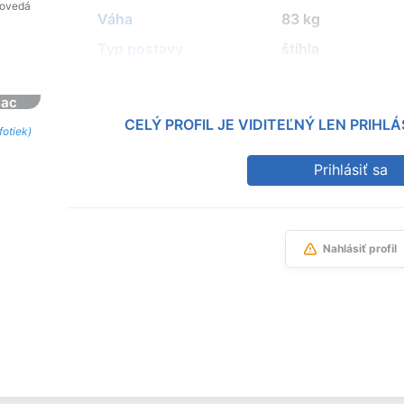
povedá
Váha
83 kg
Typ postavy
štíhla
iac
CELÝ PROFIL JE VIDITEĽNÝ LEN PRIH
fotiek)
Prihlásiť sa
Nahlásiť profil