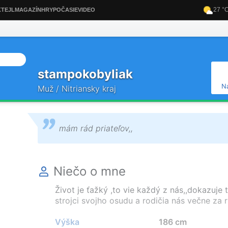
stampokobyliak
N
Muž / Nitriansky kraj
mám rád priateľov,,
Niečo o mne
Život je ťažký ,to vie každý z nás,,dokazuje 
strojci svojho osudu a rodičia nás večne za 
Výška
186 cm