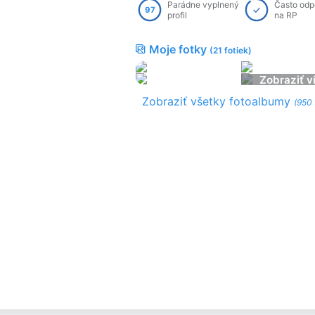
Parádne vyplnený
Často od
97
profil
na RP
Moje fotky
(21 fotiek)
Zobraziť v
Zobraziť všetky fotoalbumy
(950 