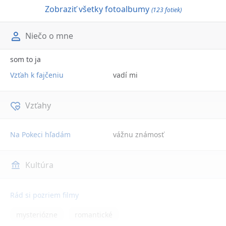
Zobraziť všetky fotoalbumy
(123 fotiek)
Niečo o mne
som to ja
Vzťah k fajčeniu
vadí mi
Vzťahy
Na Pokeci hľadám
vážnu známosť
Kultúra
Rád si pozriem filmy
mysteriózne
romantické