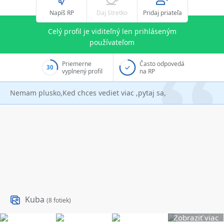
Napíš RP
Daj Stretko
Pridaj priateľa
Celý profil je viditeľný len prihláseným
používateľom
Priemerne
Často odpovedá
30
vyplnený profil
na RP
Nemam plusko,Ked chces vediet viac ,pytaj sa,
Kuba
(8 fotiek)
Zobraziť viac