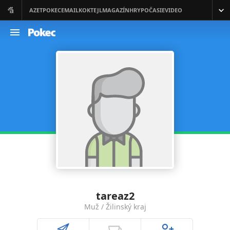
tareaz2
Muž / Žilinský kraj