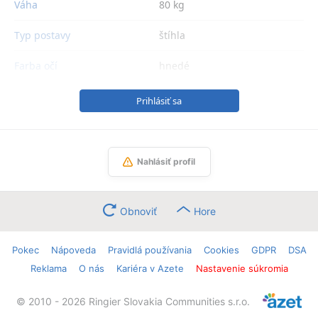
Váha
80 kg
Typ postavy
štíhla
Farba očí
hnedé
Prihlásiť sa
Nahlásiť profil
Obnoviť
Hore
Pokec
Nápoveda
Pravidlá používania
Cookies
GDPR
DSA
Reklama
O nás
Kariéra v Azete
Nastavenie súkromia
© 2010 - 2026 Ringier Slovakia Communities s.r.o.