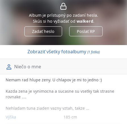
Album je prístupný po zadaní hesla.
Skús si ho vyžiadať od
walkerd
.
Zadať heslo
Poslať RP
Zobraziť všetky fotoalbumy
(1 fotka)
Niečo o mne
Nemam rad hlupe zeny. U chlapov je mi to jedno :)
Kazda zena je vynimocna a sucasne su vsetky tak strasne
rovnake ....
Nehladam tuna ziaden vazny vztah, takze ...
Výška
185 cm