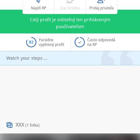
Napíš RP
Daj Stretko
Pridaj priateľa
Celý profil je viditeľný len prihláseným
používateľom
Parádne
Často odpovedá
82
vyplnený profil
na RP
Watch your steps ...
XXX
(1 fotka)