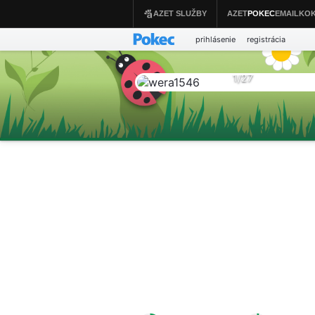
prihlásenie
registrácia
1
/
27