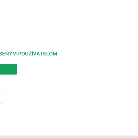
D
LÁSENÝM POUŽÍVATEĽOM.