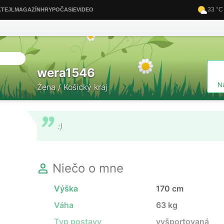
wera1546
N
Žena / Košický kraj
:)
Niečo o mne
Výška
170 cm
Váha
63 kg
Typ postavy
vyšportovaná