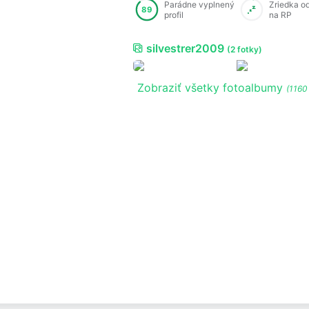
Parádne vyplnený
Zriedka o
89
profil
na RP
silvestrer2009
(2 fotky)
Zobraziť všetky fotoalbumy
(1160 