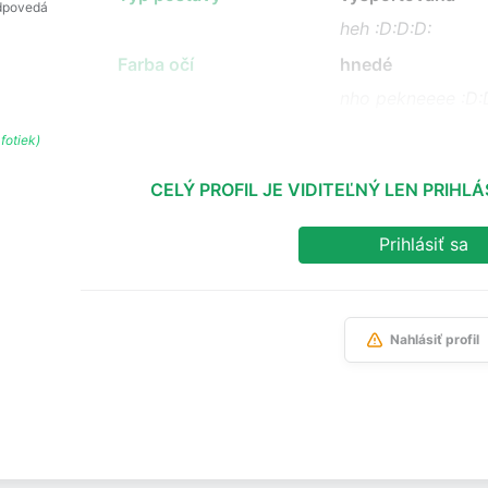
dpovedá
heh :D:D:D:
Farba očí
hnedé
nho pekneeee :D:
fotiek)
CELÝ PROFIL JE VIDITEĽNÝ LEN PRIH
Prihlásiť sa
Nahlásiť profil