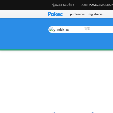
prihlásenie
registrácia
1
/
3