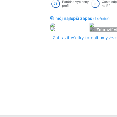
Parádne vyplnený
Často od
76
profil
na RP
môj najlepší zápas
(34 fotiek)
Zobraziť v
Zobraziť všetky fotoalbumy
(153 