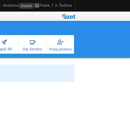
apíš RP
Daj Stretko
Pridaj priateľa