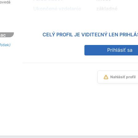
povedá
Ukončené vzdelanie
základné
CELÝ PROFIL JE VIDITEĽNÝ LEN PRIH
iac
fotiek)
Prihlásiť sa
Nahlásiť profil