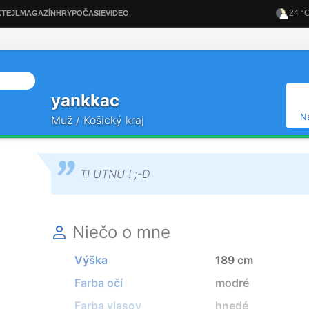
yankkac
N
Muž / Košický kraj
TI UTNU ! ;-D
Niečo o mne
Výška
189 cm
Farba očí
modré
Farba vlasov
hnedé