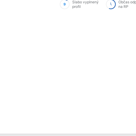
Slabo vyplnený
Občas od
9
profil
na RP