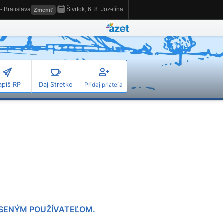
apíš RP
Daj Stretko
Pridaj priateľa
LÁSENÝM POUŽÍVATEĽOM.