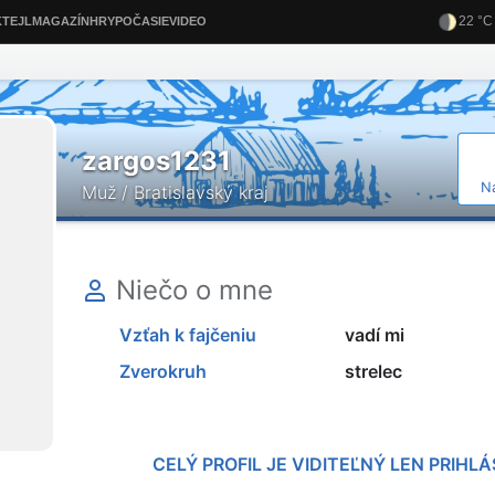
zargos1231
N
Muž / Bratislavský kraj
Niečo o mne
Vzťah k fajčeniu
vadí mi
Zverokruh
strelec
CELÝ PROFIL JE VIDITEĽNÝ LEN PRIH