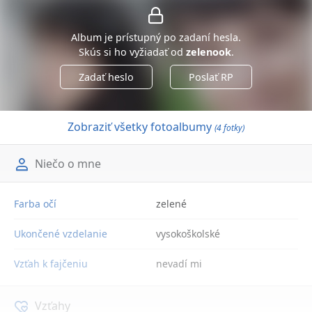
Album je prístupný po zadaní hesla.
Skús si ho vyžiadať od
zelenook
.
Zadať heslo
Poslať RP
Zobraziť všetky fotoalbumy
(4 fotky)
Niečo o mne
Farba očí
zelené
Ukončené vzdelanie
vysokoškolské
Vzťah k fajčeniu
nevadí mi
Vzťahy