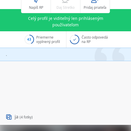
Napíš RP
Daj Stretko
Pridaj priateľa
Celý profil je viditeľný len prihláseným
používateľom
Priemerne
Často odpovedá
43
vyplnený profil
na RP
.
ja
(4 fotky)