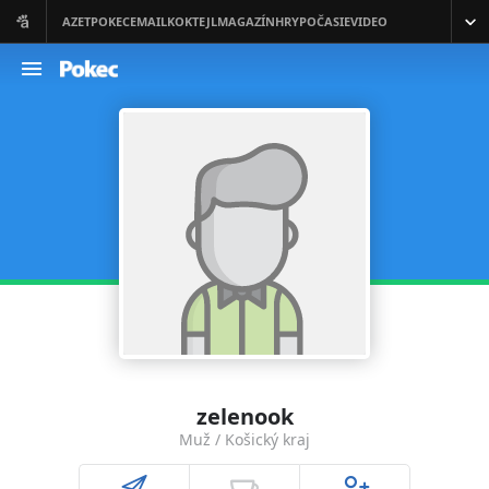
zelenook
Muž / Košický kraj