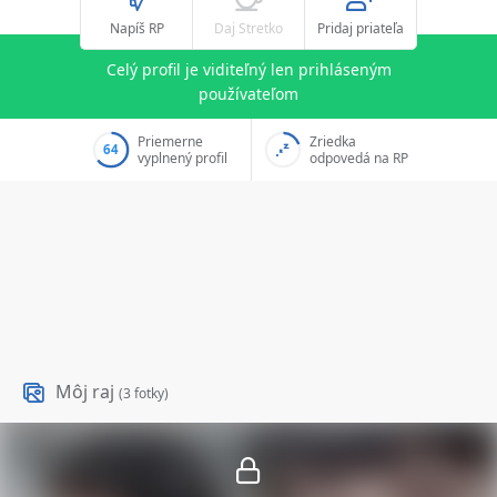
Napíš RP
Daj Stretko
Pridaj priateľa
Celý profil je viditeľný len prihláseným
používateľom
Priemerne
Zriedka
64
vyplnený profil
odpovedá na RP
Môj raj
(3 fotky)