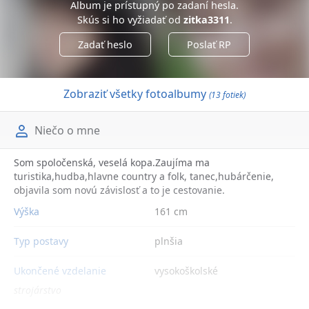
Album je prístupný po zadaní hesla.
Skús si ho vyžiadať od
zitka3311
.
Zadať heslo
Poslať RP
Zobraziť všetky fotoalbumy
(13 fotiek)
Niečo o mne
Som spoločenská, veselá kopa.Zaujíma ma
turistika,hudba,hlavne country a folk, tanec,hubárčenie,
objavila som novú závislosť a to je cestovanie.
Výška
161 cm
Typ postavy
plnšia
Ukončené vzdelanie
vysokoškolské
strojárstvo